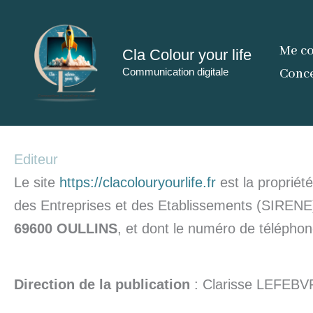
Aller
au
Me co
Cla Colour your life
contenu
Communication digitale
Conce
Editeur
Le site
https://clacolouryourlife.fr
est la propriété
des Entreprises et des Etablissements (SIRENE
69600 OULLINS
, et dont le numéro de télépho
Direction de la publication
: Clarisse LEFEBVR