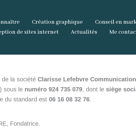
nnaître
Création graphique
Conseil en mark
ption de sites internet
Actualités
Me contac
 de la société
Clarisse Lefebvre Communication
) sous le
numéro 924 735 079
, dont le
siège soci
ne du standard est
06 16 08 32 76
.
E, Fondatrice.