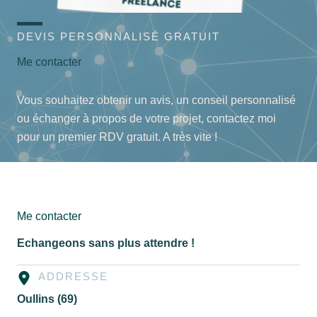
DEVIS PERSONNALISÉ GRATUIT
Me contacter
Vous souhaitez obtenir un avis, un conseil personnalisé
ou échanger à propos de votre projet, contactez moi
pour un premier RDV gratuit. A très vite !
Me contacter
Echangeons sans plus attendre !
ADDRESSE
Oullins
(69)