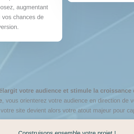
posez, augmentant
i vos chances de
ersion.
élargit votre audience et stimule la croissance 
e
, vous orienterez votre audience en direction de vot
 votre site devient alors votre atout majeur pour c
Construisons ensemble votre projet !