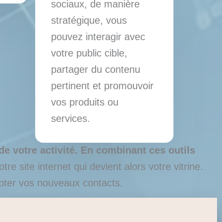
sociaux, de manière
stratégique, vous
pouvez interagir avec
votre public cible,
partager du contenu
pertinent et promouvoir
vos produits ou
services.
de votre activité. En combinant ces outils
re site internet qui devient alors votre vitrine.
apter vos nouveaux contacts.