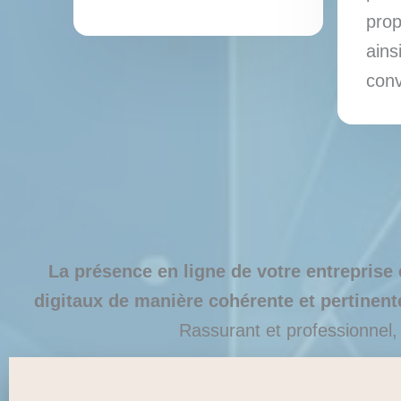
pro
ains
conv
La présence en ligne de votre entreprise 
digitaux de manière cohérente et pertinent
Rassurant et professionnel,