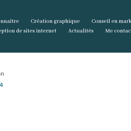
nnaître
Création graphique
Conseil en mark
ption de sites internet
Actualités
Me contac
on
4